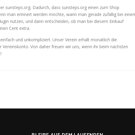
über sunsteps.org. Dadurch, dass sunsteps.org einen zum Shop
 Wenn man erinnert werden möchte, wann man gerade zufällig bei eine
lugin nutzen, und dann entscheiden, ob man bei diesem Einkauf
nen Cent extra.
, einfach und unkompliziert. Unser Verein erhält monatlich die
Vereinskonto. Von daher freuen wir uns, wenn ihr beim nächsten
!