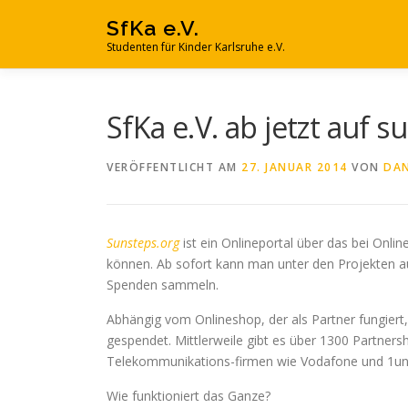
Zum
SfKa e.V.
Inhalt
Studenten für Kinder Karlsruhe e.V.
springen
SfKa e.V. ab jetzt auf s
VERÖFFENTLICHT AM
27. JANUAR 2014
VON
DAN
Sunsteps.org
ist ein Onlineportal über das bei Onl
können. Ab sofort kann man unter den Projekten 
Spenden sammeln.
Abhängig vom Onlineshop, der als Partner fungiert,
gespendet. Mittlerweile gibt es über 1300 Partner
Telekommunikations-firmen wie Vodafone und 1un
Wie funktioniert das Ganze?