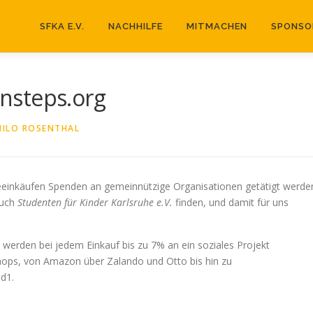
SFKA E.V.
NACHHILFE
MITMACHEN
SPONSO
unsteps.org
ILO ROSENTHAL
ineeinkäufen Spenden an gemeinnützige Organisationen getätigt werde
auch
Studenten für Kinder Karlsruhe e.V.
finden, und damit für uns
 werden bei jedem Einkauf bis zu 7% an ein soziales Projekt
shops, von Amazon über Zalando und Otto bis hin zu
d1.