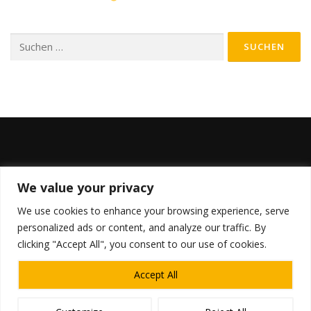
Suchen
nach:
BLEIBE AUF DEM LAUFENDEN
We value your privacy
We use cookies to enhance your browsing experience, serve
personalized ads or content, and analyze our traffic. By
clicking "Accept All", you consent to our use of cookies.
Accept All
Copyright © 2026 SfKa e.V.
–
OnePress
Theme von
FameThemes