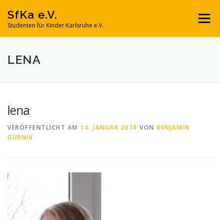
Zum
SfKa e.V.
Inhalt
Menü
springen
Studenten für Kinder Karlsruhe e.V.
SFKA E.V.
NACHHILFE
MITMACHEN
LENA
SPONSOREN UND PARTNER
SPENDEN
KONTAKT
lena
VERÖFFENTLICHT AM
14. JANUAR 2018
VON
BENJAMIN
GURNIK