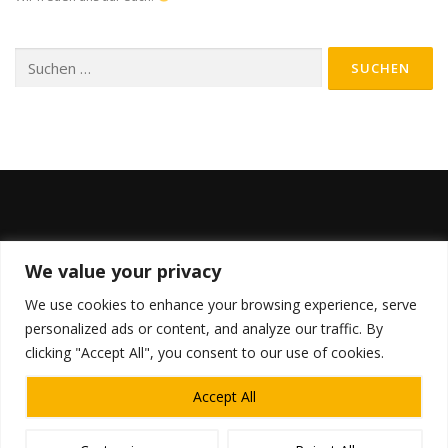
Suchen
nach:
BLEIBE AUF DEM LAUFENDEN
We value your privacy
We use cookies to enhance your browsing experience, serve
personalized ads or content, and analyze our traffic. By
clicking "Accept All", you consent to our use of cookies.
Accept All
Copyright © 2026 SfKa e.V.
–
OnePress
Theme von
FameThemes