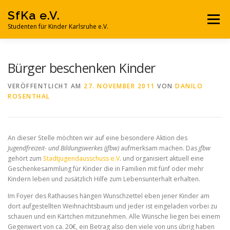
Zum
SfKa e.V.
Inhalt
Menü
springen
Studenten für Kinder Karlsruhe e.V.
SFKA E.V.
NACHHILFE
MITMACHEN
Bürger beschenken Kinder
VERÖFFENTLICHT AM
27. NOVEMBER 2011
VON
DANILO
ROSENTHAL
SPONSOREN UND PARTNER
SPENDEN
KONTAKT
An dieser Stelle möchten wir auf eine besondere Aktion des
Jugendfreizeit- und Bildungswerkes (jfbw)
aufmerksam machen. Das
jfbw
gehört zum
Stadtjugendausschuss e.V
. und organisiert aktuell eine
Geschenkesammlung für Kinder die in Familien mit fünf oder mehr
Kindern leben und zusätzlich Hilfe zum Lebensunterhalt erhalten.
Im Foyer des Rathauses hängen Wunschzettel eben jener Kinder am
dort aufgestellten Weihnachtsbaum und jeder ist eingeladen vorbei zu
schauen und ein Kärtchen mitzunehmen. Alle Wünsche liegen bei einem
Gegenwert von ca. 20€, ein Betrag also den viele von uns übrig haben