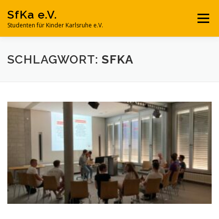
Zum
SfKa e.V.
Inhalt
Menü
springen
Studenten für Kinder Karlsruhe e.V.
SFKA E.V.
NACHHILFE
MITMACHEN
SCHLAGWORT:
SFKA
SPONSOREN UND PARTNER
SPENDEN
KONTAKT